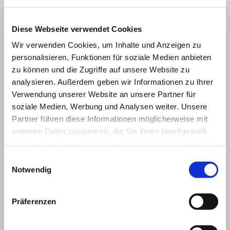
Diese Webseite verwendet Cookies
Wir verwenden Cookies, um Inhalte und Anzeigen zu
Änderung Flächennutzungsplan mittels
personalisieren, Funktionen für soziale Medien anbieten
zu können und die Zugriffe auf unsere Website zu
Deckblatt Nr. 6 „Gießhübl,
analysieren. Außerdem geben wir Informationen zu Ihrer
Weihmannsried und Kalvarienberg“
Verwendung unserer Website an unsere Partner für
220114 F-Plan Gotteszell DB 6_Beschluss[...]
soziale Medien, Werbung und Analysen weiter. Unsere
PDF-Dokument [890.9 KB]
Partner führen diese Informationen möglicherweise mit
weiteren Daten zusammen, die Sie ihnen bereitgestellt
220114_F-Plan Gotteszell DB 6_ Beschluss[...]
haben oder die sie im Rahmen Ihrer Nutzung der Dienste
PDF-Dokument [942.9 KB]
gesammelt haben.
Einwilligungsauswahl
Bekanntmachung erneute Auslegung § 3 Abs[...]
Notwendig
Microsoft Word-Dokument [1.3 MB]
ern. Abw. Stellungn. F-Plan DB Nr. 6.doc[...]
Präferenzen
Microsoft Word-Dokument [32.1 KB]