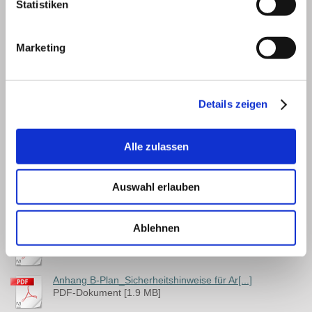
Statistiken
Marketing
Aufstellung Bebauungsplan Nr. 10 „WA
Gießhübl“ Erneute Auslegung
Details zeigen
211008 B-Plan Gießhübl Begründung_ern. E[...]
PDF-Dokument [2.7 MB]
Alle zulassen
211008 B-Plan Gießhübl_ern Entwurf_compr[...]
PDF-Dokument [722.2 KB]
Auswahl erlauben
Anhang B-Plan_Merkblatt a. VDE 0210 Teil[...]
PDF-Dokument [1.1 MB]
Ablehnen
Anhang B-Plan_Merkblatt zum Schutz der V[...]
PDF-Dokument [216.5 KB]
Anhang B-Plan_Sicherheitshinweise für Ar[...]
PDF-Dokument [1.9 MB]