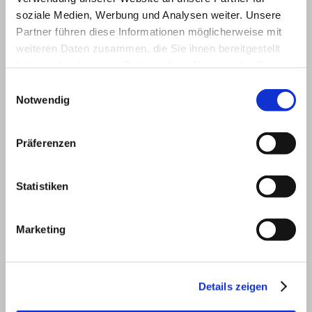
Bekanntmachungen zur
soziale Medien, Werbung und Analysen weiter. Unsere
Kommunalwahl
Partner führen diese Informationen möglicherweise mit
weiteren Daten zusammen, die Sie ihnen bereitgestellt
haben oder die sie im Rahmen Ihrer Nutzung der Dienste
Bek. eing. WV Bgm Achslach.pdf
gesammelt haben.
Einwilligungsauswahl
PDF-Dokument [92.6 KB]
Notwendig
Bek. einge. WV GR Achslach.pdf
PDF-Dokument [86.7 KB]
Präferenzen
Bek. Sitzung Wahlausschuss Achslach.pdf
PDF-Dokument [80.8 KB]
Statistiken
Marketing
Kommunalwahl 2026 Achslach
Details zeigen
Bek. Eintragung Unters. Achslach.pdf