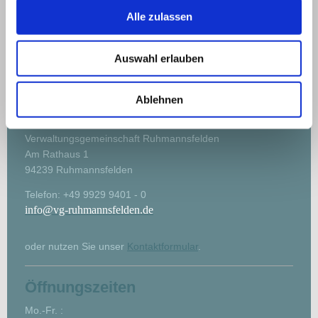
PDF-Dokument [118.1 KB]
Alle zulassen
Bek. Auff. Einreich WV Achslach.pdf
PDF-Dokument [494.5 KB]
Auswahl erlauben
Kontakt
Ablehnen
Verwaltungsgemeinschaft Ruhmannsfelden
Am Rathaus 1
94239 Ruhmannsfelden
Telefon: +49 9929 9401 - 0
info@vg-ruhmannsfelden.de
oder nutzen Sie unser
Kontaktformular
.
Öffnungszeiten
Mo.-Fr. :