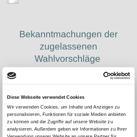
Bekanntmachungen der
zugelassenen
Wahlvorschläge
Bek. zugl. WV Bgm Achslach.pdf
PDF-Dokument [105.6 KB]
Bek. zugl. WV GR Achslach.pdf
Diese Webseite verwendet Cookies
PDF-Dokument [216.1 KB]
Wir verwenden Cookies, um Inhalte und Anzeigen zu
personalisieren, Funktionen für soziale Medien anbieten
zu können und die Zugriffe auf unsere Website zu
analysieren. Außerdem geben wir Informationen zu Ihrer
Verwendung unserer Website an unsere Partner für