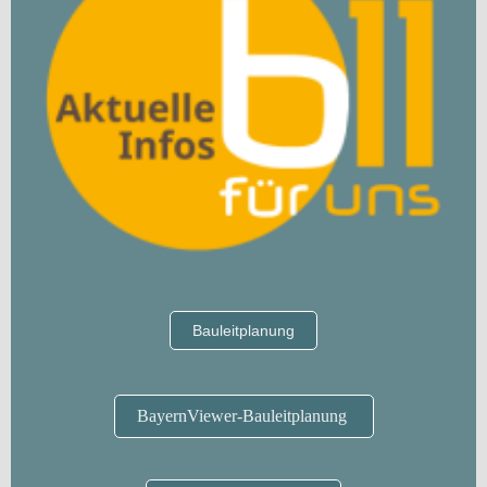
Bauleitplanung
BayernViewer-Bauleitplanung