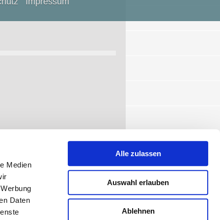
chutz
Impressum
Alle zulassen
le Medien
ir
Auswahl erlauben
, Werbung
Login
ren Daten
Ablehnen
ienste