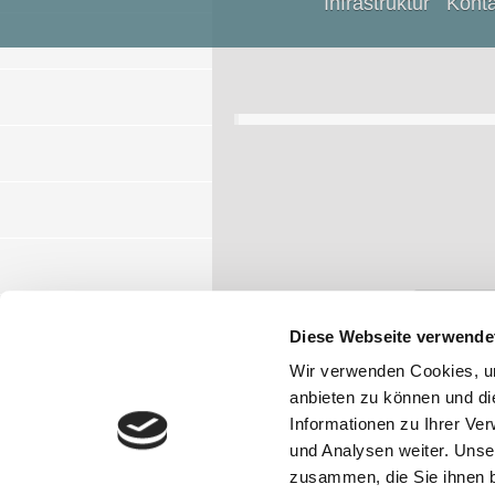
Infrastruktur
Konta
Broschüre
PDF heru
Diese Webseite verwende
Teilen:
Wir verwenden Cookies, um
anbieten zu können und di
Informationen zu Ihrer Ve
Druckversion
|
Sitemap
und Analysen weiter. Unse
© Verwaltungsgemeinschaft Ruhman
zusammen, die Sie ihnen b
Zusammenarbeit mit der Firma www.fh