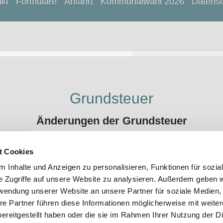
kt
Formulare
Anfahrt
Kommunalwahl 2026
Datens
Grundsteuer
Änderungen der Grundsteuer
 öffnen
nterladen
t Cookies
 Inhalte und Anzeigen zu personalisieren, Funktionen für sozia
e Zugriffe auf unsere Website zu analysieren. Außerdem geben w
rwendung unserer Website an unsere Partner für soziale Medien
re Partner führen diese Informationen möglicherweise mit weite
nsfelden Diese Homepage wurde in
ereitgestellt haben oder die sie im Rahmen Ihrer Nutzung der D
-system.com (Florian Hönig) erstellt