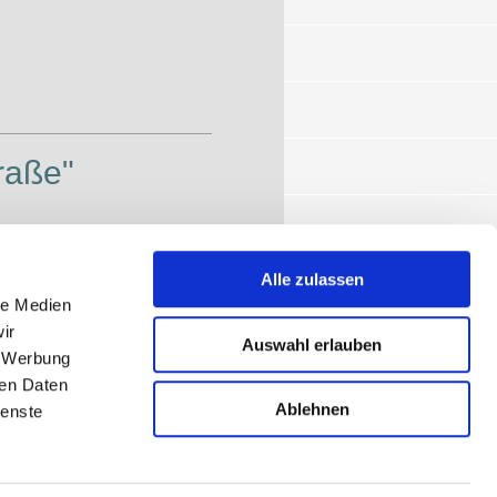
raße"
Alle zulassen
le Medien
ir
Auswahl erlauben
, Werbung
ren Daten
Ablehnen
ienste
Login