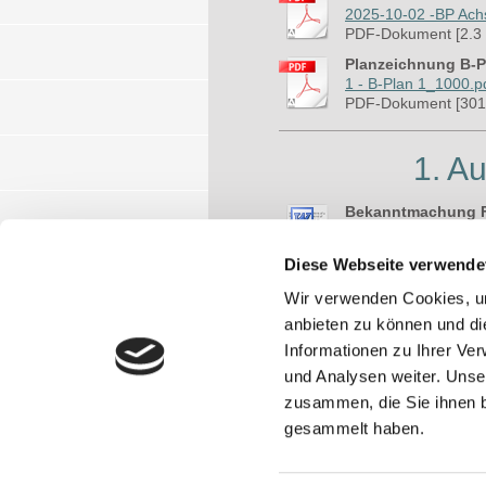
2025-10-02 -BP Ach
PDF-Dokument [2.3
Planzeichnung B-P
1 - B-Plan 1_1000.p
PDF-Dokument [301
1. A
Bekanntmachung F
Bekanntmachung Öffen
Microsoft Word-Dok
Diese Webseite verwende
Textteil F-Planän
Wir verwenden Cookies, um
ALA-FNP-m-Umweltbe
PDF-Dokument [1.1
anbieten zu können und di
Informationen zu Ihrer Ve
und Analysen weiter. Unse
zusammen, die Sie ihnen b
gesammelt haben.
Druckversion
|
Sitemap
© Verwaltungsgemeinschaft Ruhman