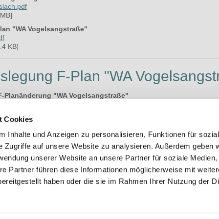
slach.pdf
 MB]
lan "WA Vogelsangstraße"
df
.4 KB]
uslegung F-Plan "WA Vogelsangst
-Planänderung "WA Vogelsangstraße"
tlichkeit F-Plan.doc[...]
ument [1.4 MB]
t Cookies
derung "WA Vogelsangstraße"
 Inhalte und Anzeigen zu personalisieren, Funktionen für sozia
richt-2025-10-02.pdf
 MB]
e Zugriffe auf unsere Website zu analysieren. Außerdem geben w
rwendung unserer Website an unsere Partner für soziale Medien
re Partner führen diese Informationen möglicherweise mit weite
ereitgestellt haben oder die sie im Rahmen Ihrer Nutzung der D
nsfelden Diese Homepage wurde in