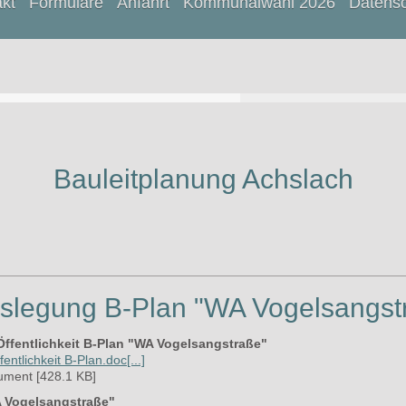
kt
Formulare
Anfahrt
Kommunalwahl 2026
Datens
Bauleitplanung Achslach
uslegung B-Plan "WA Vogelsangst
fentlichkeit B-Plan "WA Vogelsangstraße"
tlichkeit B-Plan.doc[...]
ument [428.1 KB]
A Vogelsangstraße"