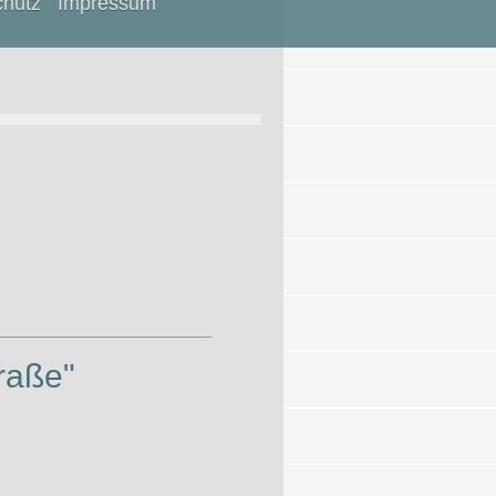
chutz
Impressum
raße"