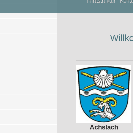
Infrastruktur
Konta
Willk
Achslach