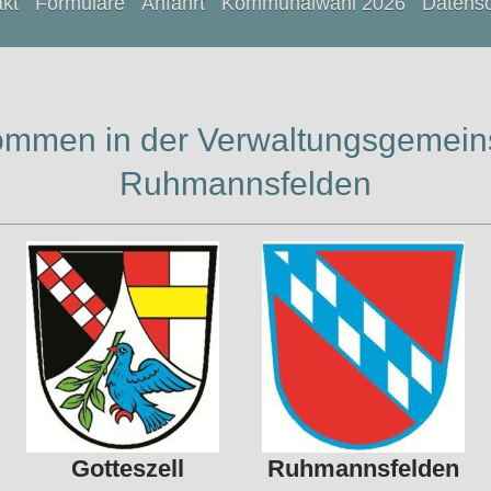
kt
Formulare
Anfahrt
Kommunalwahl 2026
Datens
ommen in der Verwaltungsgemein
Ruhmannsfelden
Gotteszell
Ruhmannsfelden