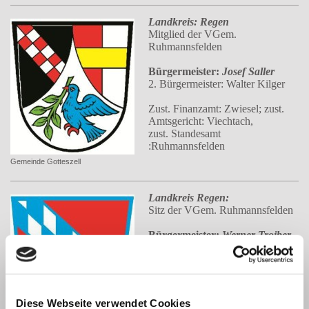
Landkreis: Regen
Mitglied der VGem.
Ruhmannsfelden
Bürgermeister:
Josef Saller
2. Bürgermeister: Walter Kilger
Zust. Finanzamt: Zwiesel; zust.
Amtsgericht: Viechtach,
zust. Standesamt
:Ruhmannsfelden
Gemeinde Gotteszell
Landkreis Regen:
Sitz der VGem. Ruhmannsfelden
Bürgermeister:
Werner Troiber
2. Bürgermeister: Willi Stadler
Zust. Finanzamt und Amtsgericht:
Viechtach
Zust. Standesamt:
Diese Webseite verwendet Cookies