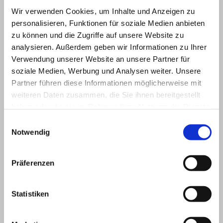
Ruhmannsfelden
Wir verwenden Cookies, um Inhalte und Anzeigen zu
Gemeinde Ruhmannsfelden
personalisieren, Funktionen für soziale Medien anbieten
zu können und die Zugriffe auf unsere Website zu
Landkreis: Regen
analysieren. Außerdem geben wir Informationen zu Ihrer
Mitglied der VGem.
Verwendung unserer Website an unsere Partner für
Ruhmannsfelden
soziale Medien, Werbung und Analysen weiter. Unsere
Bürgermeister:
Hans Dachs
Partner führen diese Informationen möglicherweise mit
2. Bürgermeisterin: Markus
weiteren Daten zusammen, die Sie ihnen bereitgestellt
Freisinger
3. Bürgermeister: Andreas Tax
haben oder die sie im Rahmen Ihrer Nutzung der Dienste
gesammelt haben.
Einwilligungsauswahl
Zust. Finanzamt und Amtsgericht:
Viechtach
Notwendig
Zust. Standesamt:
Gemeinde Zachenberg
Ruhmannsfelden
Präferenzen
Kontakt
Statistiken
Verwaltungsgemeinschaft Ruhmannsfelden