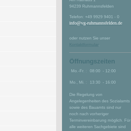
94239 Ruhmannsfelden
Telefon: +49 9929 9401 - 0
info@vg-ruhmannsfelden.de
oder nutzen Sie unser
Kontaktformular
.
Öffnungszeiten
Mo.-Fr. :
08:00 - 12:00
Mo., Mi. :
13:30 - 16:00
Die Regelung von
Angelegenheiten des Sozialamts
sowie des Bauamts sind nur
noch nach vorheriger
Terminvereinbarung möglich. Für
alle weiteren Sachgebiete sind