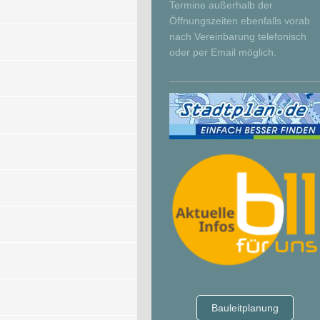
Termine außerhalb der
Öffnungszeiten ebenfalls vorab
nach Vereinbarung telefonisch
oder per Email möglich.
Bauleitplanung